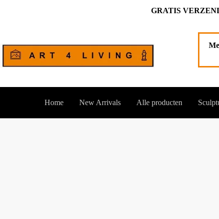
Ga
GRATIS VERZEND
naar
de
inhoud
Me
Home
New Arrivals
Alle producten
Sculpt