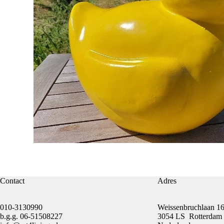
Contact
Adres
010-3130990
Weissenbruchlaan 1
b.g.g.
06-51508227
3054 LS Rotterdam