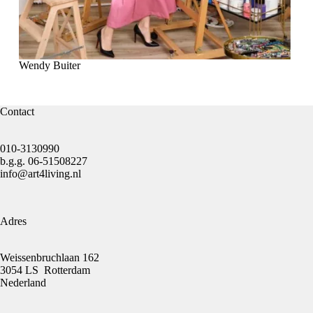
Wendy Buiter
Contact
010-3130990
b.g.g.
06-51508227
info@art4living.nl
Adres
Weissenbruchlaan 162
3054 LS Rotterdam
Nederland