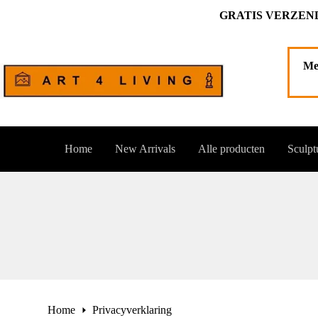
Ga
GRATIS VERZEND
naar
de
inhoud
Me
Home
New Arrivals
Alle producten
Sculpt
Home
Privacyverklaring