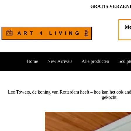
Ga
GRATIS VERZEND
naar
de
inhoud
Me
Home
New Arrivals
Alle producten
Sculpt
Lee Towers, de koning van Rotterdam heeft – hoe kan het ook ande
gekocht.