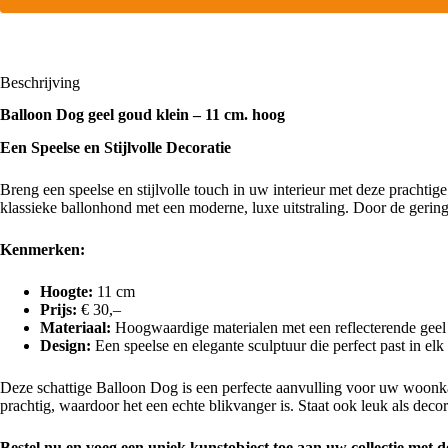
Beschrijving
Balloon Dog geel goud klein – 11 cm. hoog
Een Speelse en Stijlvolle Decoratie
Breng een speelse en stijlvolle touch in uw interieur met deze pracht
klassieke ballonhond met een moderne, luxe uitstraling. Door de geringe
Kenmerken:
Hoogte:
11 cm
Prijs:
€ 30,–
Materiaal:
Hoogwaardige materialen met een reflecterende gee
Design:
Een speelse en elegante sculptuur die perfect past in elk
Deze schattige Balloon Dog is een perfecte aanvulling voor uw woonkam
prachtig, waardoor het een echte blikvanger is. Staat ook leuk als decor
Bestel nu en voeg een uniek kunstobject toe aan uw collectie met 