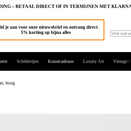
ING – BETAAL DIRECT OF IN TERMIJNEN MET KLARN
 winkelwagen
ld je aan voor onze nieuwsbrief en ontvang direct
5% korting op bijna alles
Geen
resultaten
uren
Schilderijen
Kunstcadeaus
Luxury Art
Vintage /
cm. hoog