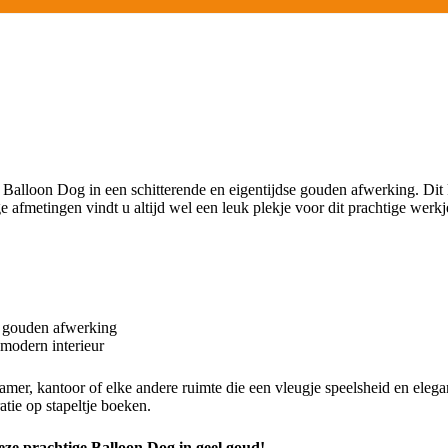
ige Balloon Dog in een schitterende en eigentijdse gouden afwerking. D
 afmetingen vindt u altijd wel een leuk plekje voor dit prachtige werkj
l gouden afwerking
 modern interieur
er, kantoor of elke andere ruimte die een vleugje speelsheid en elegan
atie op stapeltje boeken.
deze prachtige Balloon Dog in geel goud!