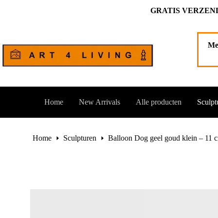
Ga
GRATIS VERZEND
naar
de
Balloon Dog geel goud klein – 11 cm. hoog
Toevoegen aan
inhoud
€
30,00
1 op voorraad
Me
Home
New Arrivals
Alle producten
Sculpt
Home
Sculpturen
Balloon Dog geel goud klein – 11 