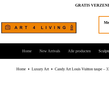
Ga
GRATIS VERZEND
naar
de
Candy Art Louis Vuitton taupe – 33 cm. hoog
Toevoegen a
inhoud
€
199,00
1 op voorraad
Me
Home
New Arrivals
Alle producten
Sculpt
Home
Luxury Art
Candy Art Louis Vuitton taupe – 3