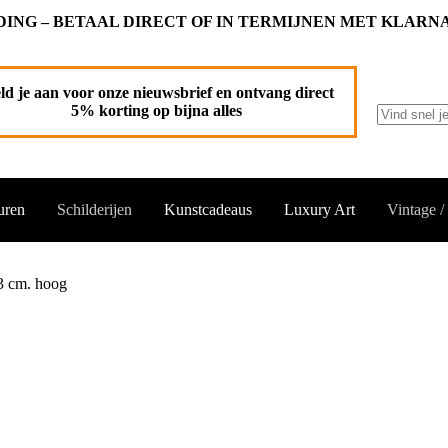
ING – BETAAL DIRECT OF IN TERMIJNEN MET KLARN
an winkelwagen
ld je aan voor onze nieuwsbrief en ontvang direct
5% korting op bijna alles
Geen
resultaten
uren
Schilderijen
Kunstcadeaus
Luxury Art
Vintage /
3 cm. hoog