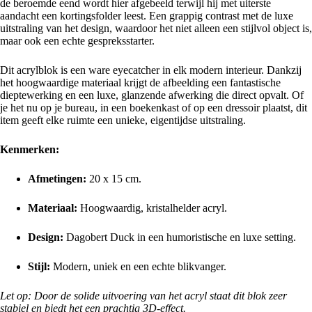
de beroemde eend wordt hier afgebeeld terwijl hij met uiterste
aandacht een kortingsfolder leest. Een grappig contrast met de luxe
uitstraling van het design, waardoor het niet alleen een stijlvol object is,
maar ook een echte gespreksstarter.
Dit acrylblok is een ware eyecatcher in elk modern interieur. Dankzij
het hoogwaardige materiaal krijgt de afbeelding een fantastische
dieptewerking en een luxe, glanzende afwerking die direct opvalt. Of
je het nu op je bureau, in een boekenkast of op een dressoir plaatst, dit
item geeft elke ruimte een unieke, eigentijdse uitstraling.
Kenmerken:
Afmetingen:
20 x 15 cm.
Materiaal:
Hoogwaardig, kristalhelder acryl.
Design:
Dagobert Duck in een humoristische en luxe setting.
Stijl:
Modern, uniek en een echte blikvanger.
Let op: Door de solide uitvoering van het acryl staat dit blok zeer
stabiel en biedt het een prachtig 3D-effect.