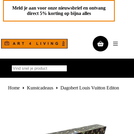
Ga
Dagobert Louis Vuitton Editon
Toevoegen aan
naar
Meld je aan voor onze nieuwsbrief en ontvang
€
125,00
de
winkelwagen
direct 5% korting op bijna alles
1 op
inhoud
voorraad
Winkelwagen
Geen
resultaten
Home
Kunstcadeaus
Dagobert Louis Vuitton Editon