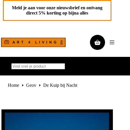
Ga
Toevoegen aan
naar
De Kuip bij Nacht
Meld je aan voor onze nieuwsbrief en ontvang
de
winkelwagen
direct 5% korting op bijna alles
€
125,00
inhoud
Winkelwagen
Geen
resultaten
Home
Geov
De Kuip bij Nacht