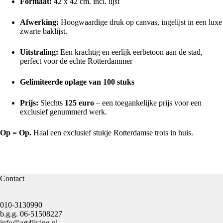
Formaat:
42 x 42 cm. incl. lijst
Afwerking:
Hoogwaardige druk op canvas, ingelijst in een luxe
zwarte baklijst.
Uitstraling:
Een krachtig en eerlijk eerbetoon aan de stad,
perfect voor de echte Rotterdammer
Gelimiteerde oplage van 100 stuks
Prijs:
Slechts
125 euro
– een toegankelijke prijs voor een
exclusief genummerd werk.
Op = Op.
Haal een exclusief stukje Rotterdamse trots in huis.
Contact
010-3130990
b.g.g.
06-51508227
info@art4living.nl