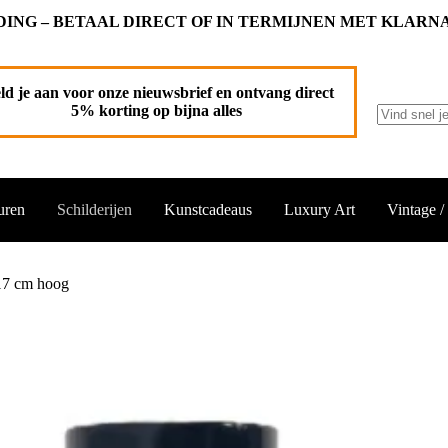
ING – BETAAL DIRECT OF IN TERMIJNEN MET KLARN
n winkelwagen
ld je aan voor onze nieuwsbrief en ontvang direct
5% korting op bijna alles
Geen
resultaten
uren
Schilderijen
Kunstcadeaus
Luxury Art
Vintage /
 17 cm hoog