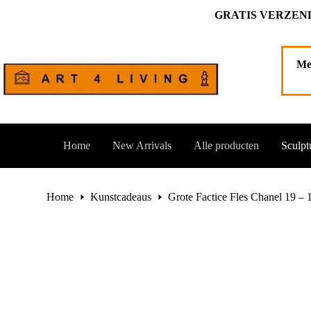
Ga
GRATIS VERZEND
naar
de
Grote Factice Fles Chanel 19 – 17 cm hoog
Toevoegen aa
inhoud
€
195,00
1 op voorraad
Me
Home
New Arrivals
Alle producten
Sculpt
Home
Kunstcadeaus
Grote Factice Fles Chanel 19 –