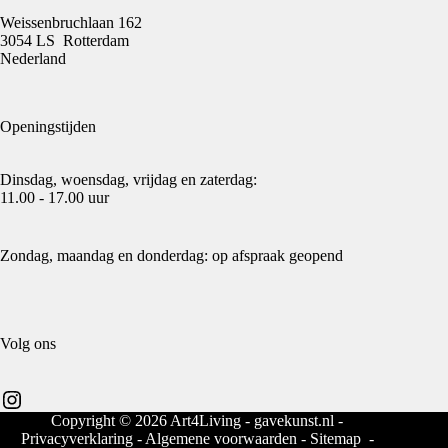
Weissenbruchlaan 162
3054 LS Rotterdam
Nederland
Openingstijden
Dinsdag, woensdag, vrijdag en zaterdag:
11.00 - 17.00 uur
Zondag, maandag en donderdag: op afspraak geopend
Volg ons
Instagram
Copyright © 2026 Art4Living - gavekunst.nl -
Privacyverklaring
-
Algemene voorwaarden
-
Sitemap
-