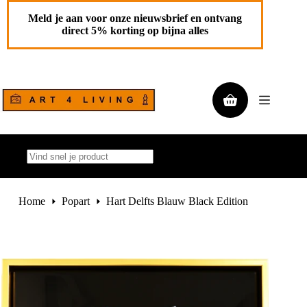
Ga
Toevoegen aan
naar
Hart Delfts Blauw Black Edition
Meld je aan voor onze nieuwsbrief en ontvang
de
winkelwagen
direct 5% korting op bijna alles
€
1.495,00
inhoud
Winkelwagen
Geen
resultaten
Home
Popart
Hart Delfts Blauw Black Edition