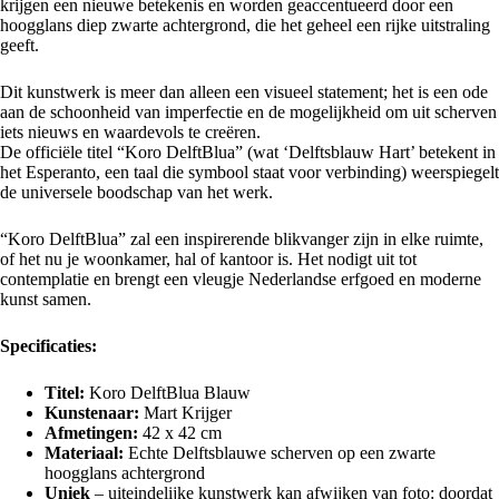
krijgen een nieuwe betekenis en worden geaccentueerd door een
hoogglans diep zwarte achtergrond, die het geheel een rijke uitstraling
geeft.
Dit kunstwerk is meer dan alleen een visueel statement; het is een ode
aan de schoonheid van imperfectie en de mogelijkheid om uit scherven
iets nieuws en waardevols te creëren.
De officiële titel “Koro DelftBlua” (wat ‘Delftsblauw Hart’ betekent in
het
Esperanto,
een taal die symbool staat voor verbinding) weerspiegelt
de universele boodschap van het werk.
“Koro DelftBlua” zal een inspirerende blikvanger zijn in elke ruimte,
of het nu je woonkamer, hal of kantoor is. Het nodigt uit tot
contemplatie en brengt een vleugje Nederlandse erfgoed en moderne
kunst samen.
Specificaties:
Titel:
Koro DelftBlua Blauw
Kunstenaar:
Mart Krijger
Afmetingen:
42 x 42 cm
Materiaal:
Echte Delftsblauwe scherven op een zwarte
hoogglans achtergrond
Uniek
– uiteindelijke kunstwerk kan afwijken van foto: doordat