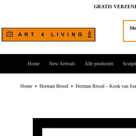
Ga
GRATIS VERZEND
naar
de
inhoud
Me
Home
New Arrivals
Alle producten
Sculpt
Home
Herman Brood
Herman Brood – Kook van Jo