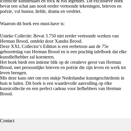
iconische kunstenaars en rock & roll legendes. Dit exclusieve boek
bevat een schat aan nooit eerder vertoonde tekeningen, brieven en
poëzie, vol humor, liefde, drama en verdriet.
Waarom dit boek een must-have is:
Unieke Collectie: Bevat 3.750 niet eerder vertoonde werken van
Herman Brood, ontdekt door Xandra Brood.
Deze XXL Collector’s Edition is een eerbetoon aan de 75e
geboortedag van Herman Brood en is een prachtig tafelboek dat elke
kunstliefhebber zal koesteren.
Het boek biedt een intieme blik op de creatieve geest van Herman
Brood, met persoonlijke brieven en poëzie die zijn leven en werk tot
leven brengen.
Mis deze kans niet om een stukje Nederlandse kunstgeschiedenis in
huis te halen. Dit boek is een waardevolle aanvulling op elke
kunstcollectie en een perfect cadeau voor liefhebbers van Herman
Brood.
Contact