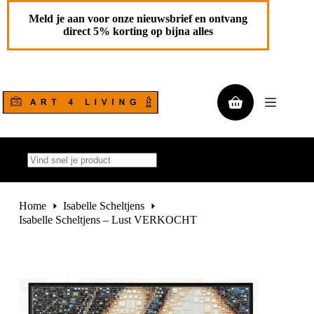
Ga
naar
Meld je aan voor onze nieuwsbrief en ontvang
de
direct 5% korting op bijna alles
inhoud
Winkelwagen
Geen
resultaten
Home
Isabelle Scheltjens
Isabelle Scheltjens – Lust VERKOCHT