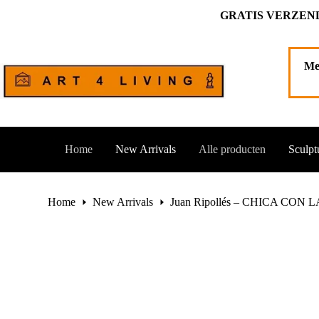
Ga
GRATIS VERZEND
naar
de
Juan Ripollés – CHICA CON LAZO – 56 cm. hoog nr 1/33
T
inhoud
€
3.950,00
1 op voorraad
Me
Home
New Arrivals
Alle producten
Sculpt
Home
New Arrivals
Juan Ripollés – CHICA CON LA