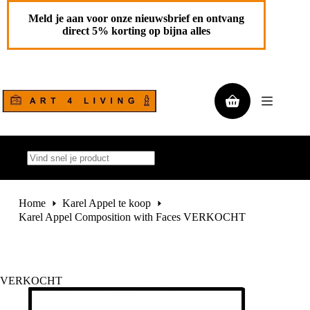
Ga
naar
Meld je aan voor onze nieuwsbrief en ontvang
de
direct 5% korting op bijna alles
inhoud
Winkelwagen
Geen
resultaten
Home
Karel Appel te koop
Karel Appel Composition with Faces VERKOCHT
VERKOCHT