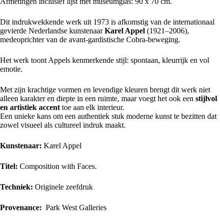
Afmetingen inclusief lijst met museumglas: 90 x 70 cm.
Dit indrukwekkende werk uit 1973 is afkomstig van de internationaal
gevierde Nederlandse kunstenaar
Karel Appel
(1921–2006),
medeoprichter van de avant-gardistische
Cobra-beweging
.
Het werk toont Appels kenmerkende stijl: spontaan, kleurrijk en vol
emotie.
Met zijn krachtige vormen en levendige kleuren brengt dit werk niet
alleen karakter en diepte in een ruimte, maar voegt het ook een
stijlvol
en artistiek accent
toe aan elk interieur.
Een unieke kans om een authentiek stuk moderne kunst te bezitten dat
zowel visueel als cultureel indruk maakt.
Kunstenaar:
Karel Appel
Titel:
Composition with Faces.
Techniek:
Originele zeefdruk
Provenance:
Park West Galleries