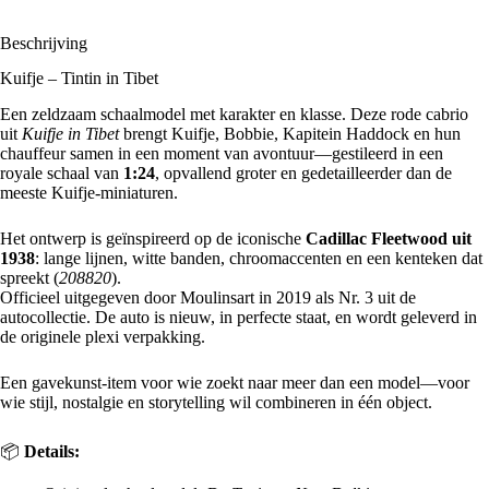
Beschrijving
Kuifje – Tintin in Tibet
Een zeldzaam schaalmodel met karakter en klasse. Deze rode cabrio
uit
Kuifje in Tibet
brengt Kuifje, Bobbie, Kapitein Haddock en hun
chauffeur samen in een moment van avontuur—gestileerd in een
royale schaal van
1:24
, opvallend groter en gedetailleerder dan de
meeste Kuifje-miniaturen.
Het ontwerp is geïnspireerd op de iconische
Cadillac Fleetwood uit
1938
: lange lijnen, witte banden, chroomaccenten en een kenteken dat
spreekt (
208820
).
Officieel uitgegeven door Moulinsart in 2019 als Nr. 3 uit de
autocollectie. De auto is nieuw, in perfecte staat, en wordt geleverd in
de originele plexi verpakking.
Een gavekunst-item voor wie zoekt naar meer dan een model—voor
wie stijl, nostalgie en storytelling wil combineren in één object.
📦
Details: