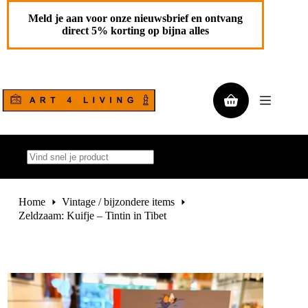
Ga
Zeldzaam: Kuifje – Tintin in Tibet
Toevoegen aan
naar
Meld je aan voor onze nieuwsbrief en ontvang
€
175,00
de
winkelwagen
direct 5% korting op bijna alles
1 op
inhoud
voorraad
Winkelwagen
Geen
resultaten
Home
Vintage / bijzondere items
Zeldzaam: Kuifje – Tintin in Tibet