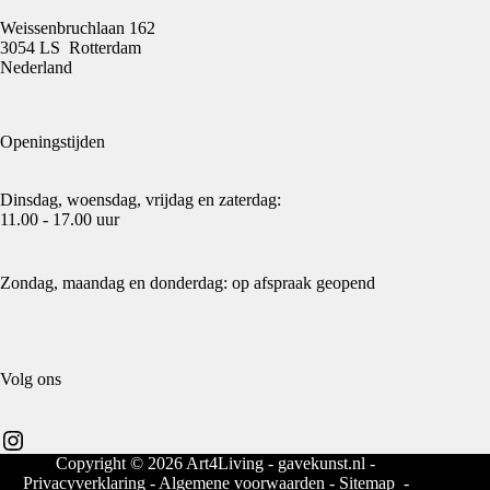
Weissenbruchlaan 162
3054 LS Rotterdam
Nederland
Openingstijden
Dinsdag, woensdag, vrijdag en zaterdag:
11.00 - 17.00 uur
Zondag, maandag en donderdag: op afspraak geopend
Volg ons
Instagram
Copyright © 2026 Art4Living - gavekunst.nl -
Privacyverklaring
-
Algemene voorwaarden
-
Sitemap
-