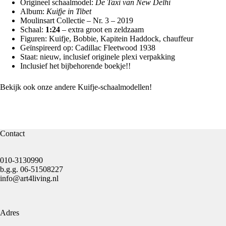
Origineel schaalmodel:
De Taxi van New Delhi
Album:
Kuifje in Tibet
Moulinsart Collectie – Nr. 3 – 2019
Schaal:
1:24
– extra groot en zeldzaam
Figuren: Kuifje, Bobbie, Kapitein Haddock, chauffeur
Geïnspireerd op: Cadillac Fleetwood 1938
Staat: nieuw, inclusief originele plexi verpakking
Inclusief het bijbehorende boekje!!
Bekijk ook onze andere
Kuifje-schaalmodellen!
Contact
010-3130990
b.g.g.
06-51508227
info@art4living.nl
Adres