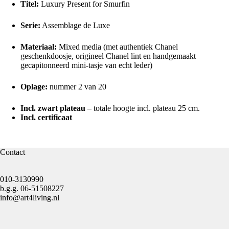
Titel:
Luxury Present for Smurfin
Serie:
Assemblage de Luxe
Materiaal:
Mixed media (met authentiek Chanel
geschenkdoosje, origineel Chanel lint en handgemaakt
gecapitonneerd mini-tasje van echt leder)
Oplage:
nummer 2 van 20
Incl. zwart plateau
– totale hoogte incl. plateau 25 cm.
Incl. certificaat
Contact
010-3130990
b.g.g.
06-51508227
info@art4living.nl