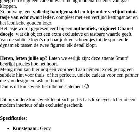
gelegd en krijgt een cadeau waar menig modehart sneller van gaat
kloppen.
Ze ontvangt een
volledig handgemaakt en bijzonder verfijnd mini-
tasje van echt zwart leder
, compleet met een verfijnd kettingsnoer en
het iconische gouden logo.
Het tasje wordt gepresenteerd bij een
authentiek, origineel Chanel
doosje
, wat dit object een extra exclusieve en tastbare waarde geeft.
Van de subtiele logo’s op haar jurk en schoentjes tot de sprekende
dynamiek tussen de twee figuren: elk detail klopt.
Heren, letten jullie op?
Laten we eerlijk zijn: deze attente Smurf
begrijpt precies hoe het hoort.
Menig man kan hier nog een voorbeeld aan nemen! Zoek je nog een
subtiele hint voor thuis, of het perfecte, unieke cadeau voor een partner
die van design en fashion houdt?
Dan is dit kunstwerk hét ultieme statement 😉
Dit bijzondere kunstwerk leent zich perfect als luxe eyecatcher in een
modern interieur of als exclusief geschenk.
Specificaties:
Kunstenaar:
Geov