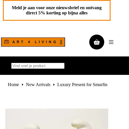
Ga
Luxury Present for Smurfin
Toevoegen aan
naar
Meld je aan voor onze nieuwsbrief en ontvang
€
299,00
de
winkelwagen
direct 5% korting op bijna alles
1 op
inhoud
voorraad
Winkelwagen
Geen
resultaten
Home
New Arrivals
Luxury Present for Smurfin