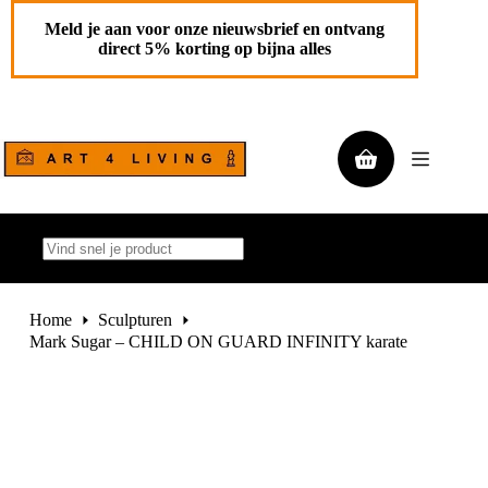
Ga
Mark Sugar – CHILD ON GUARD INFINITY karate
Toevoegen aan
naar
Meld je aan voor onze nieuwsbrief en ontvang
€
1.570,00
de
winkelwagen
direct 5% korting op bijna alles
1 op
inhoud
voorraad
Winkelwagen
Geen
resultaten
Home
Sculpturen
Mark Sugar – CHILD ON GUARD INFINITY karate