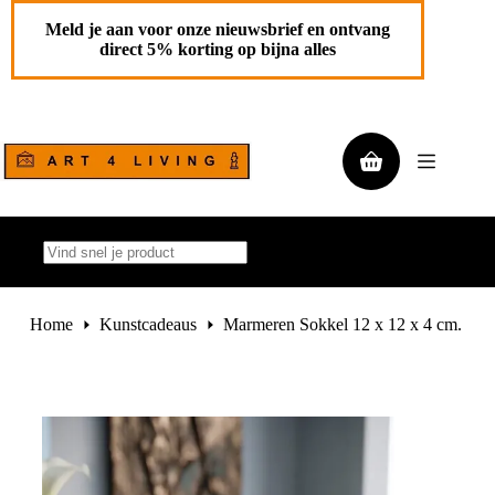
Ga
Marmeren Sokkel 12 x 12 x 4 cm.
Toevoegen aan
naar
Meld je aan voor onze nieuwsbrief en ontvang
€
49,00
de
winkelwagen
direct 5% korting op bijna alles
3 op
inhoud
voorraad
Winkelwagen
Geen
resultaten
Home
Kunstcadeaus
Marmeren Sokkel 12 x 12 x 4 cm.