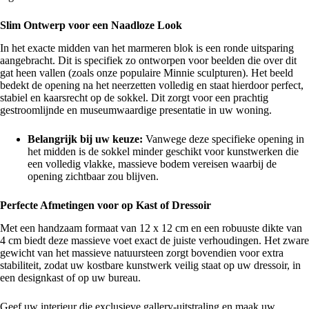
Slim Ontwerp voor een Naadloze Look
In het exacte midden van het marmeren blok is een ronde uitsparing
aangebracht. Dit is specifiek zo ontworpen voor beelden die over dit
gat heen vallen (zoals onze populaire Minnie sculpturen). Het beeld
bedekt de opening na het neerzetten volledig en staat hierdoor perfect,
stabiel en kaarsrecht op de sokkel. Dit zorgt voor een prachtig
gestroomlijnde en museumwaardige presentatie in uw woning.
Belangrijk bij uw keuze:
Vanwege deze specifieke opening in
het midden is de sokkel minder geschikt voor kunstwerken die
een volledig vlakke, massieve bodem vereisen waarbij de
opening zichtbaar zou blijven.
Perfecte Afmetingen voor op Kast of Dressoir
Met een handzaam formaat van 12 x 12 cm en een robuuste dikte van
4 cm biedt deze massieve voet exact de juiste verhoudingen. Het zware
gewicht van het massieve natuursteen zorgt bovendien voor extra
stabiliteit, zodat uw kostbare kunstwerk veilig staat op uw dressoir, in
een designkast of op uw bureau.
Geef uw interieur die exclusieve gallery-uitstraling en maak uw