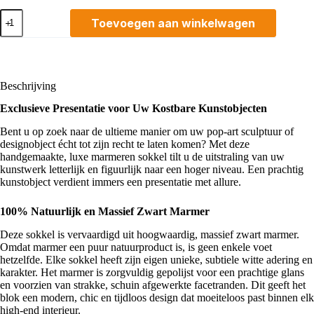
Marmeren
Toevoegen aan winkelwagen
Sokkel
12
x
12
x
4
Beschrijving
cm.
Exclusieve Presentatie voor Uw Kostbare Kunstobjecten
aantal
Bent u op zoek naar de ultieme manier om uw pop-art sculptuur of
designobject écht tot zijn recht te laten komen? Met deze
handgemaakte, luxe marmeren sokkel tilt u de uitstraling van uw
kunstwerk letterlijk en figuurlijk naar een hoger niveau. Een prachtig
kunstobject verdient immers een presentatie met allure.
100% Natuurlijk en Massief Zwart Marmer
Deze sokkel is vervaardigd uit hoogwaardig, massief zwart marmer.
Omdat marmer een puur natuurproduct is, is geen enkele voet
hetzelfde. Elke sokkel heeft zijn eigen unieke, subtiele witte adering en
karakter. Het marmer is zorgvuldig gepolijst voor een prachtige glans
en voorzien van strakke, schuin afgewerkte facetranden. Dit geeft het
blok een modern, chic en tijdloos design dat moeiteloos past binnen elk
high-end interieur.