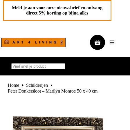
Ga
Peter Donkersloot – Marilyn Monroe 50 x 40 cm.
Toevoegen aan
naar
Meld je aan voor onze nieuwsbrief en ontvang
€
850,00
de
winkelwagen
direct 5% korting op bijna alles
1 op
inhoud
voorraad
Winkelwagen
Geen
resultaten
Home
Schilderijen
Peter Donkersloot – Marilyn Monroe 50 x 40 cm.