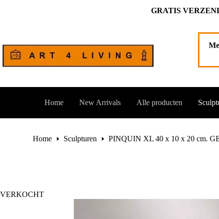
Ga
GRATIS VERZEND
naar
de
inhoud
Me
Home
New Arrivals
Alle producten
Sculpt
Home
Sculpturen
PINQUIN XL 40 x 10 x 20 cm.
VERKOCHT