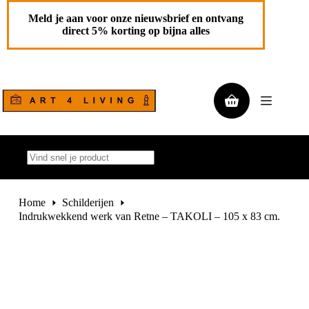
Ga
Indrukwekkend werk van Retne – TAKOLI – 105 x 83 cm.
Toevoegen aan
naar
Meld je aan voor onze nieuwsbrief en ontvang
€
1.290,00
de
winkelwagen
direct 5% korting op bijna alles
1 op
inhoud
voorraad
Winkelwagen
Geen
resultaten
Home
Schilderijen
Indrukwekkend werk van Retne – TAKOLI – 105 x 83 cm.