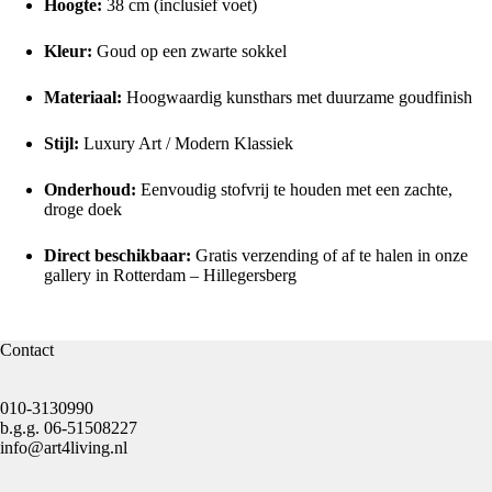
Hoogte:
38 cm (inclusief voet)
Kleur:
Goud op een zwarte sokkel
Materiaal:
Hoogwaardig kunsthars met duurzame goudfinish
Stijl:
Luxury Art
/ Modern Klassiek
Onderhoud:
Eenvoudig stofvrij te houden met een zachte,
droge doek
Direct beschikbaar:
Gratis verzending of af te halen in onze
gallery in Rotterdam – Hillegersberg
Contact
010-3130990
b.g.g.
06-51508227
info@art4living.nl