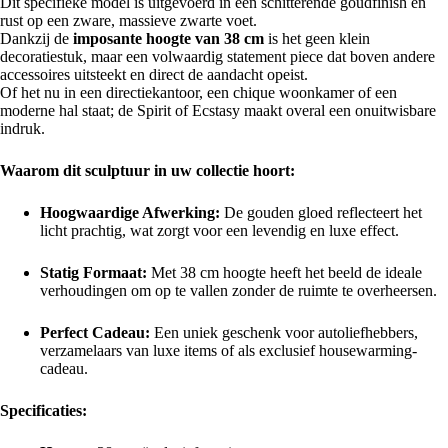
Dit specifieke model is uitgevoerd in een schitterende goudfinish en
rust op een zware, massieve zwarte voet.
Dankzij de
imposante hoogte van 38 cm
is het geen klein
decoratiestuk, maar een volwaardig statement piece dat boven andere
accessoires uitsteekt en direct de aandacht opeist.
Of het nu in een directiekantoor, een chique woonkamer of een
moderne hal staat; de Spirit of Ecstasy maakt overal een onuitwisbare
indruk.
Waarom dit sculptuur in uw collectie hoort:
Hoogwaardige Afwerking:
De gouden gloed reflecteert het
licht prachtig, wat zorgt voor een levendig en luxe effect.
Statig Formaat:
Met 38 cm hoogte heeft het beeld de ideale
verhoudingen om op te vallen zonder de ruimte te overheersen.
Perfect Cadeau:
Een uniek geschenk voor autoliefhebbers,
verzamelaars van luxe items of als exclusief housewarming-
cadeau.
Specificaties: