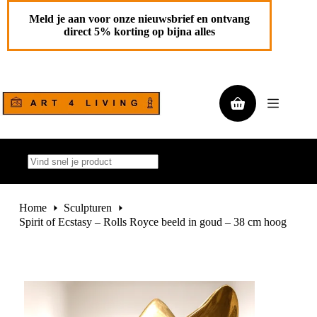
Ga
Spirit of Ecstasy – Rolls Royce beeld in goud – 38 cm hoog
Toevoegen aan
naar
Meld je aan voor onze nieuwsbrief en ontvang
€
585,00
de
winkelwagen
direct 5% korting op bijna alles
1 op
inhoud
voorraad
Winkelwagen
Geen
resultaten
Home
Sculpturen
Spirit of Ecstasy – Rolls Royce beeld in goud – 38 cm hoog