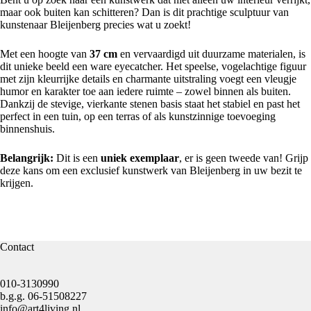
maar ook buiten kan schitteren? Dan is dit prachtige sculptuur van
kunstenaar Bleijenberg precies wat u zoekt!
Met een hoogte van
37 cm
en vervaardigd uit duurzame materialen, is
dit unieke beeld een ware eyecatcher. Het speelse, vogelachtige figuur
met zijn kleurrijke details en charmante uitstraling voegt een vleugje
humor en karakter toe aan iedere ruimte – zowel binnen als buiten.
Dankzij de stevige, vierkante stenen basis staat het stabiel en past het
perfect in een tuin, op een terras of als kunstzinnige toevoeging
binnenshuis.
Belangrijk:
Dit is een
uniek exemplaar
, er is geen tweede van! Grijp
deze kans om een exclusief kunstwerk van Bleijenberg in uw bezit te
krijgen.
Contact
010-3130990
b.g.g.
06-51508227
info@art4living.nl