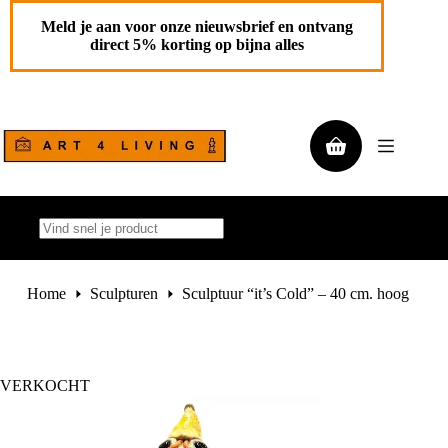
Ga
naar
Meld je aan voor onze nieuwsbrief en ontvang
de
direct 5% korting op bijna alles
inhoud
Winkelwagen
Geen
resultaten
Home
Sculpturen
Sculptuur “it’s Cold” – 40 cm. hoog
VERKOCHT