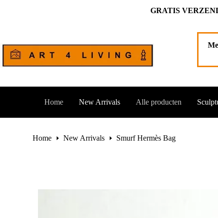
Ga
GRATIS VERZEND
naar
Smurf Hermès Bag
de
Toevoegen aan winkelwagen
€
195,00
inhoud
1 op voorraad
Me
Home
New Arrivals
Alle producten
Sculpt
Home
New Arrivals
Smurf Hermès Bag