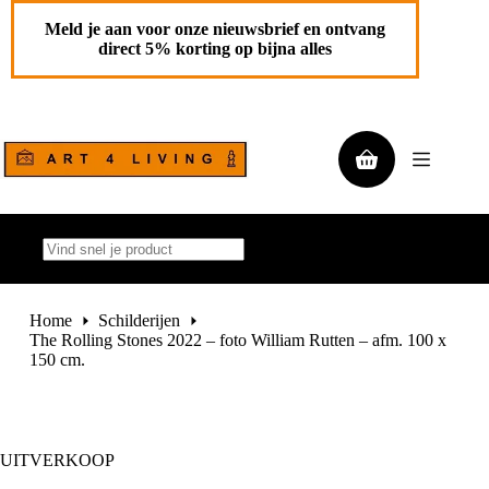
The Rolling Stones 2022 – foto William Rutten – afm. 100 x 150 cm.
Ga
€
2.450,00
Toevoegen aan
naar
Meld je aan voor onze nieuwsbrief en ontvang
Oorspronkelijke
Huidige
€
2.950,00
de
winkelwagen
direct 5% korting op bijna alles
prijs
prijs
1 op
inhoud
was:
is:
voorraad
€ 2.950,00.
€ 2.450,00.
Winkelwagen
Geen
resultaten
Home
Schilderijen
The Rolling Stones 2022 – foto William Rutten – afm. 100 x
150 cm.
UITVERKOOP