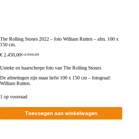
The Rolling Stones 2022 – foto William Rutten – afm. 100 x
150 cm.
€
2.450,00
€
2.950,00
Oorspronkelijke
Huidige
prijs
prijs
Unieke en haarscherpe foto van The Rolling Stones
was:
is:
€ 2.950,00.
€ 2.450,00.
De afmetingen zijn maar liefst 100 x 150 cm – fotograaf:
William Rutten.
1 op voorraad
Toevoegen aan winkelwagen