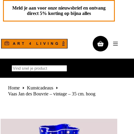
Ga
Vaas Jan des Bouvrie – vintage – 35 cm. hoog
Toevoegen aan
naar
Meld je aan voor onze nieuwsbrief en ontvang
€
270,00
de
winkelwagen
direct 5% korting op bijna alles
1 op
inhoud
voorraad
Winkelwagen
Geen
resultaten
Home
Kunstcadeaus
Vaas Jan des Bouvrie – vintage – 35 cm. hoog