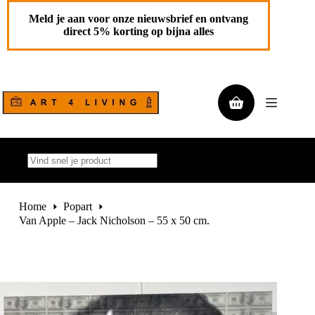
Ga
Van Apple – Jack Nicholson – 55 x 50 cm.
Toevoegen aan
naar
Meld je aan voor onze nieuwsbrief en ontvang
€
650,00
de
winkelwagen
direct 5% korting op bijna alles
1 op
inhoud
voorraad
Winkelwagen
Geen
resultaten
Home
Popart
Van Apple – Jack Nicholson – 55 x 50 cm.