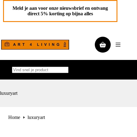
Ga
naar
Meld je aan voor onze nieuwsbrief en ontvang
de
direct 5% korting op bijna alles
inhoud
Winkelwagen
Geen
resultaten
luxuryart
Home
luxuryart