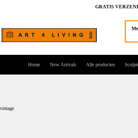
Ga
GRATIS VERZEND
naar
de
inhoud
Me
Home
New Arrivals
Alle producten
Sculpt
vintage