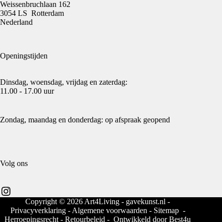
Weissenbruchlaan 162
3054 LS Rotterdam
Nederland
Openingstijden
Dinsdag, woensdag, vrijdag en zaterdag:
11.00 - 17.00 uur
Zondag, maandag en donderdag: op afspraak geopend
Volg ons
Instagram
Copyright © 2026 Art4Living - gavekunst.nl -
Privacyverklaring
-
Algemene voorwaarden
-
Sitemap
-
Herroepingsrecht
-
Retourbeleid
- Ontwikkeld door
Best4u