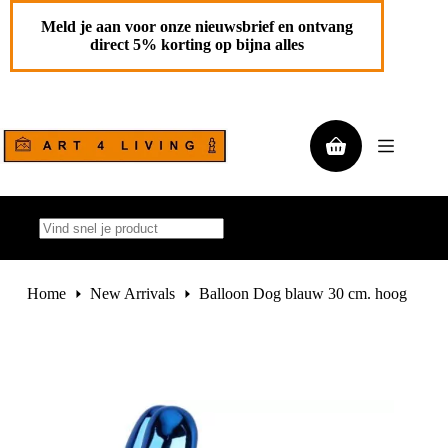
Ga
Balloon Dog blauw 30 cm. hoog
Toevoegen aan
naar
Meld je aan voor onze nieuwsbrief en ontvang
€
150,00
de
winkelwagen
direct 5% korting op bijna alles
1 op
inhoud
voorraad
Winkelwagen
Geen
resultaten
Home
New Arrivals
Balloon Dog blauw 30 cm. hoog