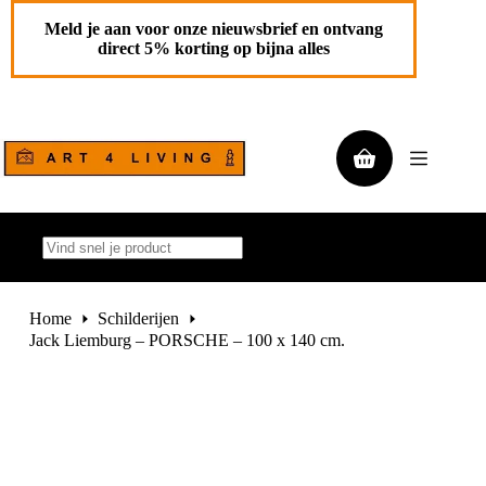
Ga
Jack Liemburg – PORSCHE – 100 x 140 cm.
Toevoegen aan
naar
Meld je aan voor onze nieuwsbrief en ontvang
€
2.950,00
de
winkelwagen
direct 5% korting op bijna alles
1 op
inhoud
voorraad
Winkelwagen
Geen
resultaten
Home
Schilderijen
Jack Liemburg – PORSCHE – 100 x 140 cm.