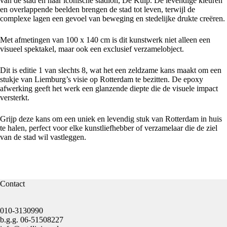
van de stad en haar iconische stadion, De Kuip. De levendige kleuren
en overlappende beelden brengen de stad tot leven, terwijl de
complexe lagen een gevoel van beweging en stedelijke drukte creëren.
Met afmetingen van 100 x 140 cm is dit kunstwerk niet alleen een
visueel spektakel, maar ook een exclusief verzamelobject.
Dit is editie 1 van slechts 8, wat het een zeldzame kans maakt om een
stukje van
Liemburg’s
visie op Rotterdam te bezitten. De epoxy
afwerking geeft het werk een glanzende diepte die de visuele impact
versterkt.
Grijp deze kans om een uniek en levendig stuk van Rotterdam in huis
te halen, perfect voor elke kunstliefhebber of verzamelaar die de ziel
van de stad wil vastleggen.
Contact
010-3130990
b.g.g.
06-51508227