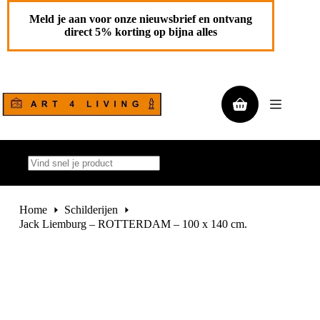
Ga
Jack Liemburg – ROTTERDAM – 100 x 140 cm.
Toevoegen aan
naar
Meld je aan voor onze nieuwsbrief en ontvang
€
2.950,00
de
winkelwagen
direct 5% korting op bijna alles
1 op
inhoud
voorraad
Winkelwagen
Geen
resultaten
Home
Schilderijen
Jack Liemburg – ROTTERDAM – 100 x 140 cm.