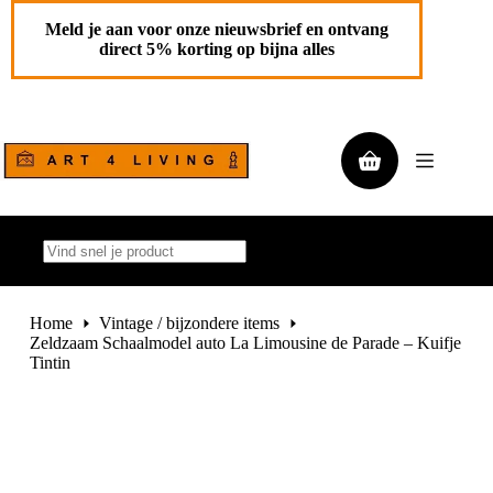
Ga
Zeldzaam Schaalmodel auto La Limousine de Parade – Kuifje Tintin
Toevoegen aan
naar
Meld je aan voor onze nieuwsbrief en ontvang
€
175,00
de
winkelwagen
direct 5% korting op bijna alles
1 op
inhoud
voorraad
Winkelwagen
Geen
resultaten
Home
Vintage / bijzondere items
Zeldzaam Schaalmodel auto La Limousine de Parade – Kuifje
Tintin