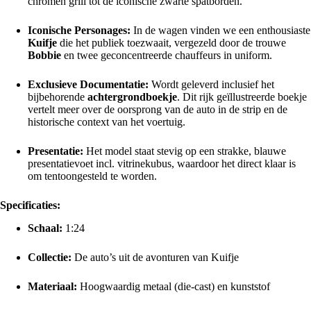
chromen grill tot de iconische zwarte spatborden.
Iconische Personages:
In de wagen vinden we een enthousiaste
Kuifje
die het publiek toezwaait, vergezeld door de trouwe
Bobbie
en twee geconcentreerde chauffeurs in uniform.
Exclusieve Documentatie:
Wordt geleverd inclusief het
bijbehorende
achtergrondboekje
. Dit rijk geïllustreerde boekje
vertelt meer over de oorsprong van de auto in de strip en de
historische context van het voertuig.
Presentatie:
Het model staat stevig op een strakke, blauwe
presentatievoet incl. vitrinekubus, waardoor het direct klaar is
om tentoongesteld te worden.
Specificaties:
Schaal:
1:24
Collectie:
De auto’s uit de avonturen van Kuifje
Materiaal:
Hoogwaardig metaal (die-cast) en kunststof