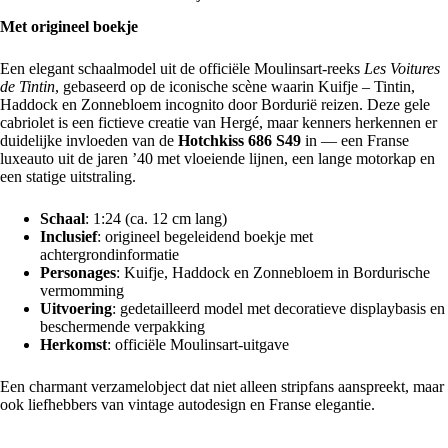
Met origineel boekje
Een elegant schaalmodel uit de officiële Moulinsart-reeks
Les Voitures
de Tintin
, gebaseerd op de iconische scène waarin
Kuifje
– Tintin,
Haddock en Zonnebloem incognito door Bordurië reizen. Deze gele
cabriolet is een fictieve creatie van Hergé, maar kenners herkennen er
duidelijke invloeden van de
Hotchkiss 686 S49
in — een Franse
luxeauto uit de jaren ’40 met vloeiende lijnen, een lange motorkap en
een statige uitstraling.
Schaal
: 1:24 (ca. 12 cm lang)
Inclusief
: origineel begeleidend boekje met
achtergrondinformatie
Personages
: Kuifje, Haddock en Zonnebloem in Bordurische
vermomming
Uitvoering
: gedetailleerd model met decoratieve displaybasis en
beschermende verpakking
Herkomst
: officiële Moulinsart-uitgave
Een charmant verzamelobject dat niet alleen stripfans aanspreekt, maar
ook liefhebbers van vintage autodesign en Franse elegantie.