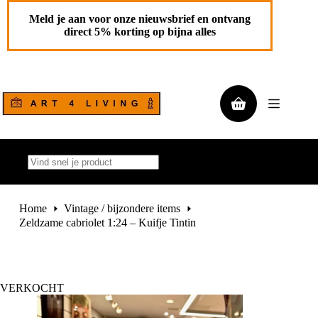
Ga
naar
Meld je aan voor onze nieuwsbrief en ontvang
de
direct 5% korting op bijna alles
inhoud
Winkelwagen
Geen
resultaten
Home
Vintage / bijzondere items
Zeldzame cabriolet 1:24 – Kuifje Tintin
VERKOCHT