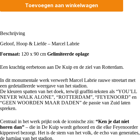
Toevoegen aan winkelwagen
Beschrijving
Geloof, Hoop & Liefde – Marcel Labrie
Formaat:
120 x 90 cm
Gelimiteerde oplage
Een krachtig eerbetoon aan De Kuip en de ziel van Rotterdam.
In dit monumentale werk verweeft Marcel Labrie rauwe streetart met
een gedetailleerde weergave van het stadion.
De kleuren spatten van het doek, terwijl graffiti-teksten als “
YOU’LL
NEVER WALK ALONE
”, “ROTTERDAM”, “
FEYENOORD
” en
“GEEN WOORDEN MAAR DADEN” de passie van Zuid laten
spreken.
Centraal in het werk prijkt ook de iconische zin:
“Ken je dat niet
horen dan”
– die in De Kuip wordt gehoord en die elke Feyenoorder
kippenvel bezorgt. Het is de stem van het volk, de echo van generaties,
de hartslag van het stadion.