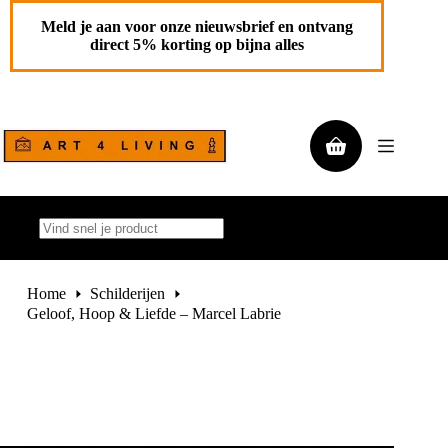
Ga
Geloof, Hoop & Liefde – Marcel Labrie
Toevoegen aan
naar
Meld je aan voor onze nieuwsbrief en ontvang
€
550,00
de
winkelwagen
direct 5% korting op bijna alles
1 op
inhoud
voorraad
Winkelwagen
Geen
resultaten
Home
Schilderijen
Geloof, Hoop & Liefde – Marcel Labrie